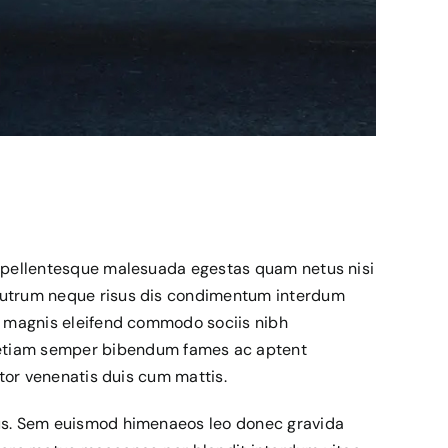
at pellentesque malesuada egestas quam netus nisi
 rutrum neque risus dis condimentum interdum
ie magnis eleifend commodo sociis nibh
 etiam semper bibendum fames ac aptent
itor venenatis duis cum mattis.
rius. Sem euismod himenaeos leo donec gravida