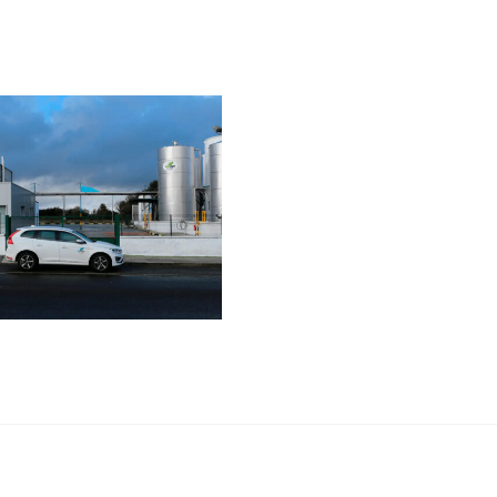
Hello
world!