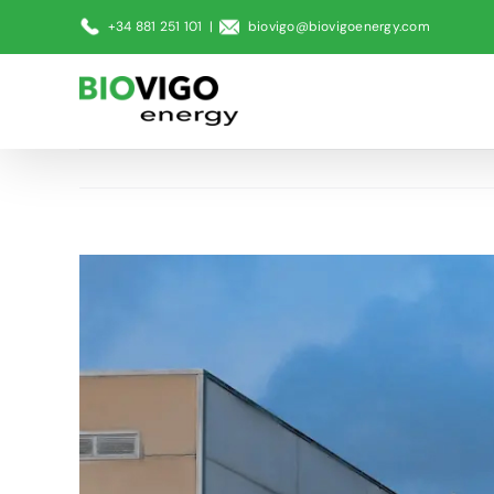
Saltar
+34 881 251 101
|
biovigo@biovigoenergy.com
al
contenido
Ver
imagen
más
grande