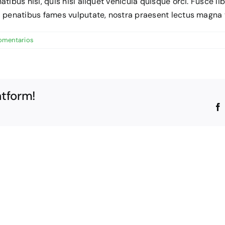
atibus nisi, quis nisl aliquet vehicula quisque orci. Fusce
a penatibus fames vulputate, nostra praesent lectus magna t
comentarios
atform!