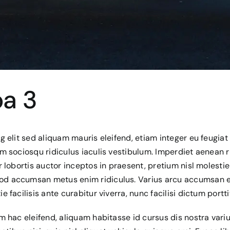
ba 3
g elit sed aliquam mauris eleifend, etiam integer eu feugi
am sociosqu ridiculus iaculis vestibulum. Imperdiet aenean
 lobortis auctor inceptos in praesent, pretium nisl molest
od accumsan metus enim ridiculus. Varius arcu accumsan
facilisis ante curabitur viverra, nunc facilisi dictum portt
m hac eleifend, aliquam habitasse id cursus dis nostra va